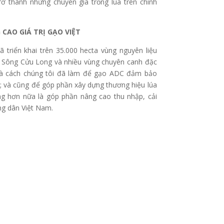
ở thành những chuyên gia trồng lúa trên chính
CAO GIÁ TRỊ GẠO VIỆT
 triển khai trên 35.000 hecta vùng nguyên liệu
g Sông Cửu Long và nhiều vùng chuyên canh đặc
 là cách chúng tôi đã làm để gạo ADC đảm bảo
ế; và cũng để góp phần xây dựng thương hiệu lúa
g hơn nữa là góp phần nâng cao thu nhập, cải
ông dân Việt Nam.