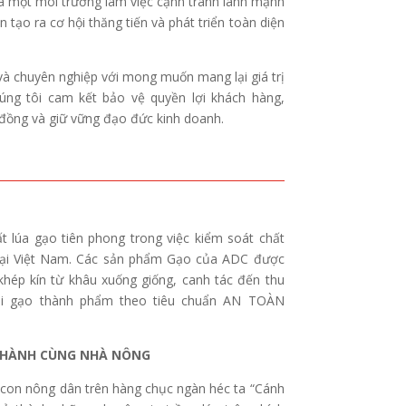
a một môi trường làm việc cạnh tranh lành mạnh
 tạo ra cơ hội thăng tiến và phát triển toàn diện
và chuyên nghiệp với mong muốn mang lại giá trị
úng tôi cam kết bảo vệ quyền lợi khách hàng,
đồng và giữ vững đạo đức kinh doanh.
t lúa gạo tiên phong trong việc kiểm soát chất
 tại Việt Nam. Các sản phẩm Gạo của ADC được
khép kín từ khâu xuống giống, canh tác đến thu
ói gạo thành phẩm theo tiêu chuẩn AN TOÀN
HÀNH CÙNG NHÀ NÔNG
 con nông dân trên hàng chục ngàn héc ta “Cánh